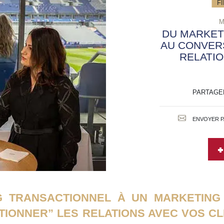
F
M
DU MARKET
AU CONVERS
RELATIO
PARTAGE
ENVOYER P
G TRANSACTIONNEL À UN MARKETING
IONNER” LES RELATIONS AVEC VOS CLI