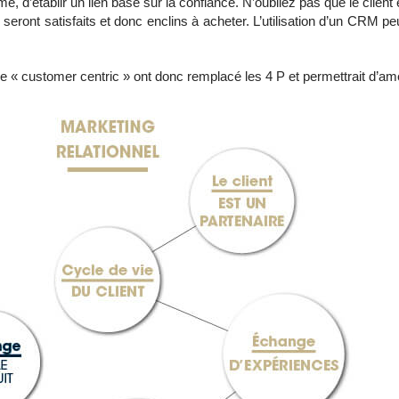
 d’établir un lien basé sur la confiance. N’oubliez pas que le client 
ls seront satisfaits et donc enclins à acheter. L’utilisation d’un CRM peu
e « customer centric » ont donc remplacé les 4 P et permettrait d’améli