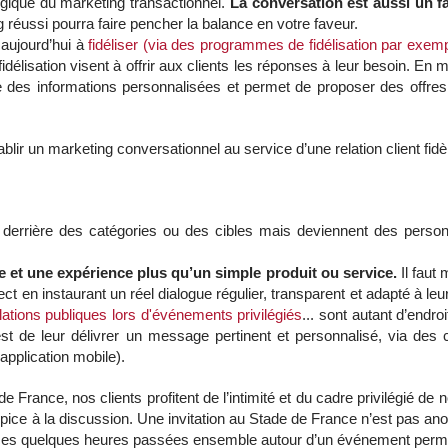
ogique du marketing transactionnel.
La conversation est aussi un f
 réussi pourra faire pencher la balance en votre faveur.
 aujourd’hui à
fidéliser (via des programmes de fidélisation par exem
lisation visent à offrir aux clients les réponses à leur besoin. En ma
offre des informations personnalisées et permet de proposer des offres
blir un marketing conversationnel au service d’une relation client fidè
s derrière des catégories ou des cibles mais deviennent des perso
e et une expérience plus qu’un simple produit ou service.
Il faut
ffect en instaurant un réel dialogue régulier, transparent et adapté à l
elations publiques lors d'événements privilégiés
... sont autant d’endr
 est de leur délivrer un message pertinent et personnalisé, via de
application mobile).
ance, nos clients profitent de l’intimité et du cadre privilégié de n
opice à la discussion. Une invitation au Stade de France n’est pas an
e ces quelques heures passées ensemble autour d’un événement permet