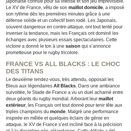
japonaise connue pour sa vitesse et son jeu imprévisible.
Le XV de France, vêtu de son
maillot domicile
, a imposé
son rythme dès les premières minutes grâce à une
défense solide et un collectif bien rodé. Les Japonais,
souvent dangereux en contre-attaque, ont tout tenté pour
inverser la tendance, mais les Français ont dominé les
échanges avec plusieurs essais spectaculaires. Cette
victoire a donné le ton à une
saison
qui s’annonce
prometteuse pour le rugby tricolore.
FRANCE VS ALL BLACKS : LE CHOC
DES TITANS
Le deuxième rendez-vous, très attendu, opposait les
Bleus aux légendaires
All Blacks
. Dans une ambiance
survoltée, le Stade de France a vu un duel acharné entre
deux géants du rugby mondial. Arborant leur
maillot
extérieur
, les Français ont tout donné pour tenir tête aux
triples champions du
monde
. Malgré une performance
inspirée en mêlée et quelques éclairs de génie en
attaque, le XV de France s’est incliné face à la précision
et à la discipline néo-zélandaises. Cette défaite a été