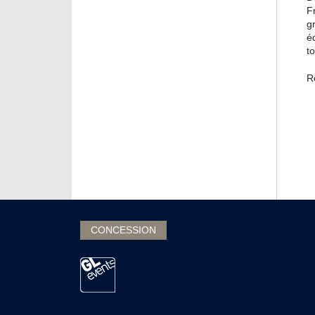
F
g
é
t
R
CONCESSION