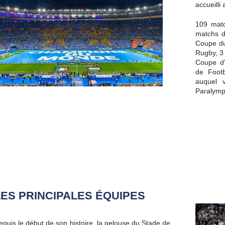
accueilli
109 matc
matchs d
Coupe du
Rugby, 3
Coupe d
de Footb
auquel v
Paralymp
LES PRINCIPALES ÉQUIPES
epuis le début de son histoire, la pelouse du Stade de