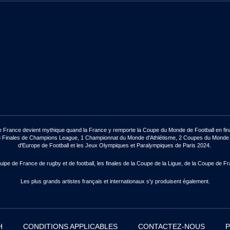
de France devient mythique quand la France y remporte la Coupe du Monde de Football en final
ux : 3 Finales de Champions League, 1 Championnat du Monde d'Athlétisme, 2 Coupes du Mon
d'Europe de Football et les Jeux Olympiques et Paralympiques de Paris 2024.
pe de France de rugby et de football, les finales de la Coupe de la Ligue, de la Coupe de Fr
Les plus grands artistes français et internationaux s'y produisent également.
H
CONDITIONS APPLICABLES
CONTACTEZ-NOUS
P