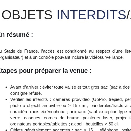
OBJETS
INTERDITS
n résumé :
u Stade de France, l’accès est conditionné au respect d’une liste 
’organisateur) et à un contrôle pouvant inclure la vidéosurveillance.
tapes pour préparer la venue :
Avant d’arriver : éviter toute valise et tout gros sac (sac à d
consigne refusé.
Vérifier les interdits : caméras pro/vidéo (GoPro, trépied, per
photo à objectif amovible ou > 15 cm ; banderoles/tracts à v
caractère raciste/xénophobe ; animaux (sauf exception type no
verre, casques, cornes de brume, pointeurs laser, projectil
ordinateurs portables/tablettes ; alcool ; bouteilles > 50 cl.
Objets généralement acceptés : sac ≤ 15 L, téléphone, petite