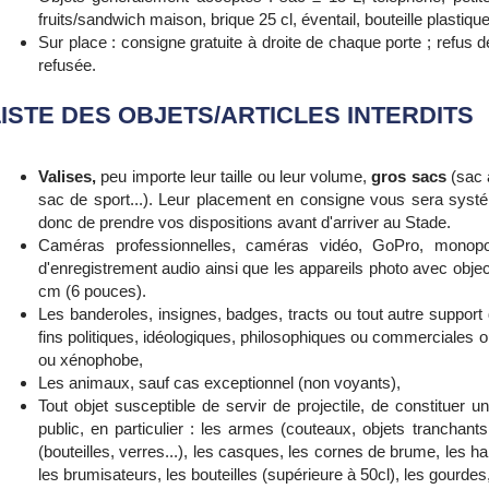
fruits/sandwich maison, brique 25 cl, éventail, bouteille plasti
Sur place : consigne gratuite à droite de chaque porte ; refus 
refusée.
LISTE DES OBJETS/ARTICLES INTERDITS
Valises,
peu importe leur taille ou leur volume,
gros sacs
(sac 
sac de sport...). Leur placement en consigne vous sera sys
donc de prendre vos dispositions avant d'arriver au Stade.
Caméras professionnelles, caméras vidéo, GoPro, monopode
d'enregistrement audio ainsi que les appareils photo avec objec
cm (6 pouces).
Les banderoles, insignes, badges, tracts ou tout autre support d
fins politiques, idéologiques, philosophiques ou commerciales 
ou xénophobe,
Les animaux, sauf cas exceptionnel (non voyants),
Tout objet susceptible de servir de projectile, de constituer 
public, en particulier : les armes (couteaux, objets tranchants, 
(bouteilles, verres...), les casques, les cornes de brume, les h
les brumisateurs, les bouteilles (supérieure à 50cl), les gourdes