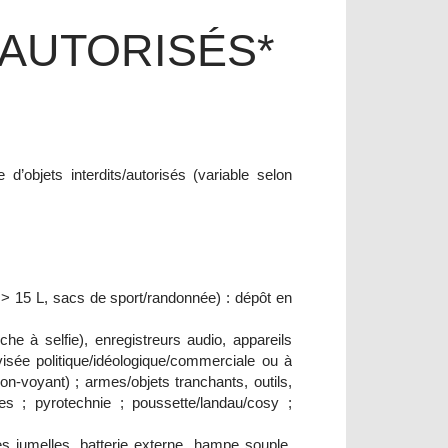
/AUTORISÉS*
d’objets interdits/autorisés (variable selon
os > 15 L, sacs de sport/randonnée) : dépôt en
che à selfie), enregistreurs audio, appareils
isée politique/idéologique/commerciale ou à
n-voyant) ; armes/objets tranchants, outils,
es ; pyrotechnie ; poussette/landau/cosy ;
s jumelles, batterie externe, hampe souple,