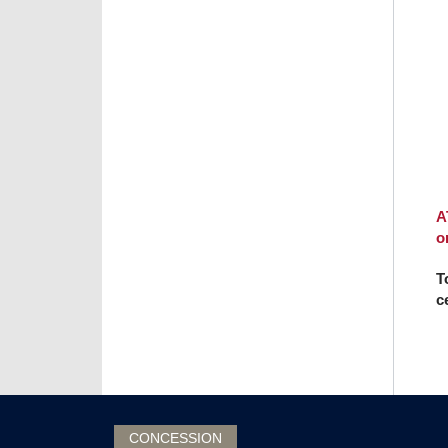
A
o
T
c
CONCESSION