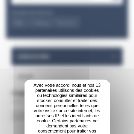
ont
saisit
été
des
chargées.
Exemples de recherche :
valeu
Utilisez
Billet
Parking
Revente
dans
la
la
touche
barr
Tab
de
pour
rech
naviguer
LOGE ACCESS
des
dans
sugg
le
s'aff
contenu.
RETOUR
auto
pour
Avec votre accord, nous et nos 13
partenaires utilisons des cookies
Loge ACCESS
facili
ou technologies similaires pour
la
stocker, consulter et traiter des
sélec
données personnelles telles que
votre visite sur ce site internet, les
Où se situent les loges ACCESS ? Quelle est la
adresses IP et les identifiants de
prestation proposée ?
cookie. Certains partenaires ne
demandent pas votre
consentement pour traiter vos