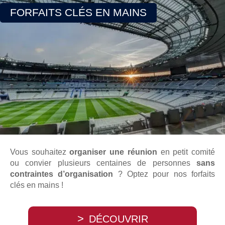
FORFAITS CLÉS EN MAINS
Vous souhaitez
organiser une réunion
en petit comité
ou convier plusieurs centaines de personnes
sans
contraintes d’organisation
? Optez pour nos forfaits
clés en mains !
DÉCOUVRIR